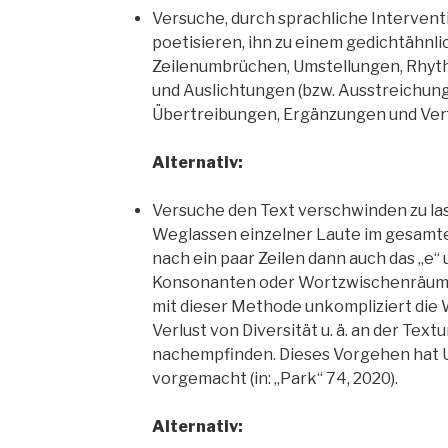
Versuche, durch sprachliche Intervent
poetisieren, ihn zu einem gedichtähnl
Zeilenumbrüchen, Umstellungen, Rhyt
und Auslichtungen (bzw. Ausstreichunge
Übertreibungen, Ergänzungen und Ve
Alternativ:
Versuche den Text verschwinden zu las
Weglassen einzelner Laute im
gesamten
nach ein paar Zeilen dann auch das „e“ u
Konsonanten oder Wortzwischenräume
mit dieser Methode
unkompliziert die
Verlust von Diversität u. ä. an der Text
nachempfinden. Dieses Vorgehen hat U
vorgemacht (in: „Park“
74, 2020).
Alternativ: