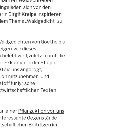
flanzen, Wald schreiben“
eingeladen, sich von den
erin
Birgit Kreipe
inspirieren
 dem Thema „Waldgedicht“ zu
 Waldgedichten von Goethe bis
igen, wie dieses
elebt wird, zuletzt durch die
er
Exkursion
in der Stolper
at sie uns angeregt,
tion mitzunehmen. Und
stoff für
lyrische
stwirtschaftlichen Texten
an einer
Pflanzaktion von uns
t interessante Gegenstände
rtschaflichen Beiträgen im