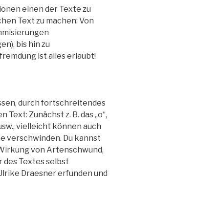
ionen einen der Texte zu
ichen Text zu machen: Von
hmisierungen
n), bis hin zu
rfremdung
ist alles erlaubt!
sen, durch fortschreitendes
 Text: Zunächst z. B. das „o“,
sw., vielleicht
können auch
 verschwinden. Du kannst
 Wirkung von Artenschwund,
ur des Textes
selbst
lrike Draesner erfunden und