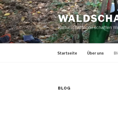
Zum
Inhalt
WALDSCH
springen
Kulturschaffende schaffen W
Startseite
Über uns
Bl
BLOG