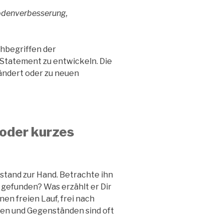
odenverbesserung,
hbegriffen der
 Statement zu entwickeln. Die
ändert oder zu neuen
oder kurzes
tand zur Hand. Betrachte ihn
 gefunden? Was erzählt er Dir
en freien Lauf, frei nach
gen und Gegenständen sind oft