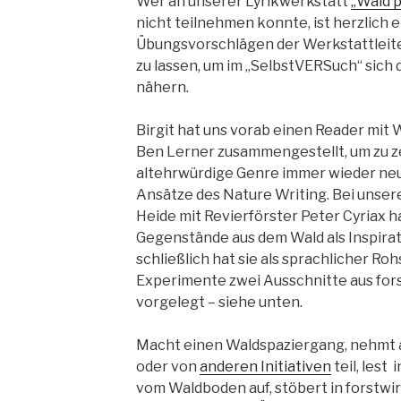
Wer an unserer Lyrikwerkstatt
„Wald p
nicht teilnehmen konnte, ist herzlich 
Übungsvorschlägen der Werkstattleit
zu lassen, um im „SelbstVERSuch“ sich
nähern.
Birgit hat uns vorab einen Reader mit
Ben Lerner zusammengestellt, um zu ze
altehrwürdige Genre immer wieder neu b
Ansätze des Nature Writing. Bei unser
Heide mit Revierförster Peter Cyriax h
Gegenstände aus dem Wald als Inspira
schließlich hat sie als sprachlicher Roh
Experimente
zwei Ausschnitte aus for
vorgelegt – siehe unten.
Macht einen Waldspaziergang, nehmt 
oder von
anderen Initiativen
teil, les
vom Waldboden auf, stöbert in forstwi