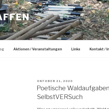
AFFEN
ald
og
Aktionen / Veranstaltungen
Links
Kontakt / 
VERÖFFENTLICHT
OKTOBER 21, 2020
AM
Poetische Waldaufgaben
SelbstVERSuch