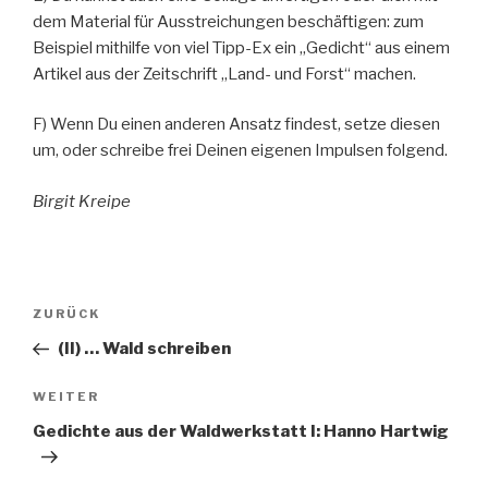
dem Material für Ausstreichungen beschäftigen: zum
Beispiel mithilfe von viel Tipp-Ex ein „Gedicht“ aus einem
Artikel aus der Zeitschrift „Land- und Forst“ machen.
F) Wenn Du einen anderen Ansatz findest, setze diesen
um, oder schreibe frei Deinen eigenen Impulsen folgend.
Birgit Kreipe
Beitragsnavigation
Vorheriger
ZURÜCK
Beitrag
(II) … Wald schreiben
Nächster
WEITER
Beitrag
Gedichte aus der Waldwerkstatt I: Hanno Hartwig