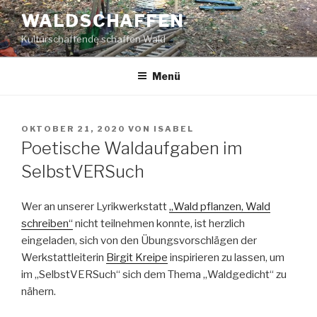
Zum
WALDSCHAFFEN
Inhalt
Kulturschaffende schaffen Wald
springen
Menü
VERÖFFENTLICHT
OKTOBER 21, 2020
VON
ISABEL
AM
Poetische Waldaufgaben im
SelbstVERSuch
Wer an unserer Lyrikwerkstatt
„Wald pflanzen, Wald
schreiben“
nicht teilnehmen konnte, ist herzlich
eingeladen, sich von den Übungsvorschlägen der
Werkstattleiterin
Birgit Kreipe
inspirieren zu lassen, um
im „SelbstVERSuch“ sich dem Thema „Waldgedicht“ zu
nähern.