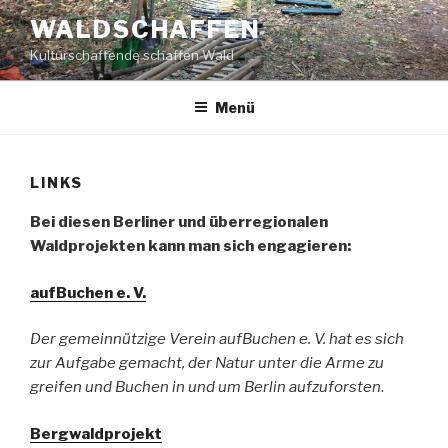
Zum
WALDSCHAFFEN
Inhalt
Kulturschaffende schaffen Wald
springen
Menü
LINKS
Bei diesen Berliner und überregionalen
Waldprojekten kann man sich engagieren:
aufBuchen e. V.
Der gemeinnützige Verein aufBuchen e. V. hat es sich
zur Aufgabe gemacht, der Natur unter die Arme zu
greifen und Buchen in und um Berlin aufzuforsten
.
Bergwaldprojekt