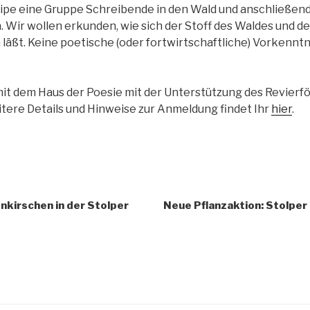
reipe eine Gruppe Schreibende in den Wald und anschließend 
. Wir wollen erkunden, wie sich der Stoff des Waldes und de
läßt. Keine poetische (oder fortwirtschaftliche) Vorkenntn
it dem Haus der Poesie mit der Unterstützung des Revierfö
eitere Details und Hinweise zur Anmeldung findet Ihr
hier
.
igation
kirschen in der Stolper
Neue Pflanzaktion: Stolper