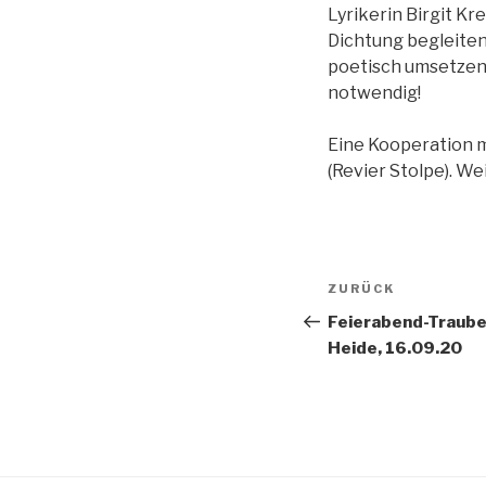
Lyrikerin Birgit K
Dichtung begleiten
poetisch umsetzen 
notwendig!
Eine Kooperation m
(Revier Stolpe). W
Beitragsnav
Vorheriger
ZURÜCK
Beitrag
Feierabend-Trauben
Heide, 16.09.20