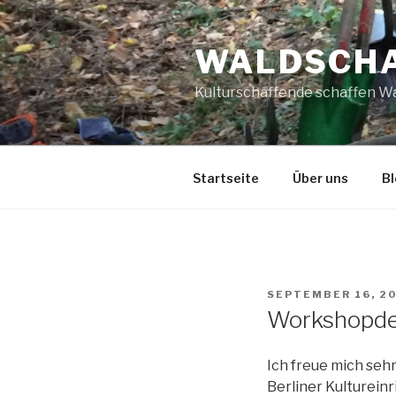
Zum
Inhalt
WALDSCH
springen
Kulturschaffende schaffen W
Startseite
Über uns
Bl
VERÖFFENTLICHT
SEPTEMBER 16, 2
AM
Workshopdeb
Ich freue mich seh
Berliner Kulturein