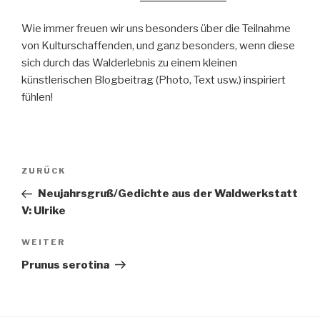
Wie immer freuen wir uns besonders über die Teilnahme
von Kulturschaffenden, und ganz besonders, wenn diese
sich durch das Walderlebnis zu einem kleinen
künstlerischen Blogbeitrag (Photo, Text usw.) inspiriert
fühlen!
Beitragsnavigation
Vorheriger
ZURÜCK
Beitrag
Neujahrsgruß/Gedichte aus der Waldwerkstatt
V: Ulrike
Nächster
WEITER
Beitrag
Prunus serotina