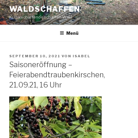
Zum
WALDSCHAFFEN
Inhalt
Kulturschaffende schaffen Wald
springen
Menü
VERÖFFENTLICHT
SEPTEMBER 10, 2021
VON
ISABEL
AM
Saisoneröffnung –
Feierabendtraubenkirschen,
21.09.21, 16 Uhr