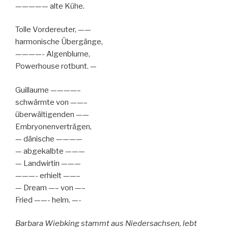
————— alte Kühe.
Tolle Vordereuter, ——
harmonische Übergänge,
————- Algenblume,
Powerhouse rotbunt. —
Guillaume ————–
schwärmte von ——–
überwältigenden ——
Embryonenverträgen,
— dänische ————
— abgekalbte ———
— Landwirtin ———
———- erhielt ——–
— Dream —– von —–
Fried ——- helm. —-
Barbara Wiebking stammt aus Niedersachsen, lebt