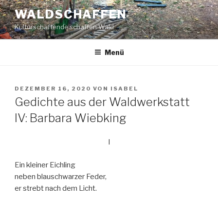
Zum
WALDSCHAFFEN
Inhalt
Kulturschaffende schaffen Wald
springen
Menü
VERÖFFENTLICHT
DEZEMBER 16, 2020
VON
ISABEL
AM
Gedichte aus der Waldwerkstatt
IV: Barbara Wiebking
I
Ein kleiner Eichling
neben blauschwarzer Feder,
er strebt nach dem Licht.