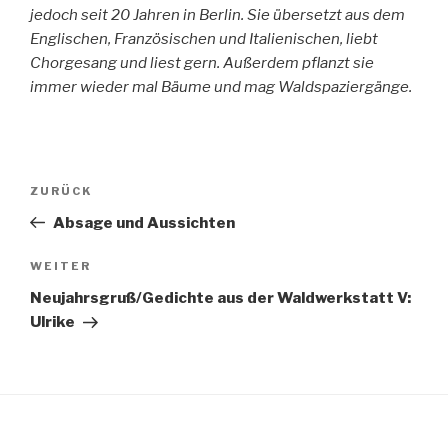
jedoch seit 20 Jahren in Berlin. Sie übersetzt aus dem
Englischen, Französischen und Italienischen, liebt
Chorgesang und liest gern. Außerdem pflanzt sie
immer wieder mal Bäume und mag Waldspaziergänge.
Beitragsnavigation
Vorheriger
ZURÜCK
Beitrag
Absage und Aussichten
Nächster
WEITER
Beitrag
Neujahrsgruß/Gedichte aus der Waldwerkstatt V:
Ulrike