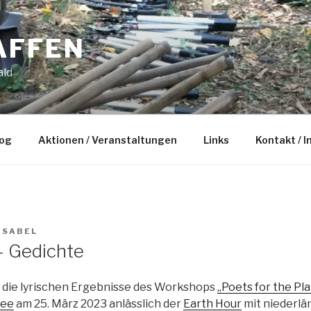
AFFEN
ald
og
Aktionen / Veranstaltungen
Links
Kontakt / 
ISABEL
– Gedichte
 die lyrischen Ergebnisse des Workshops
„Poets for the Pl
hee
am 25. März 2023 anlässlich der
Earth Hour
mit niederlä