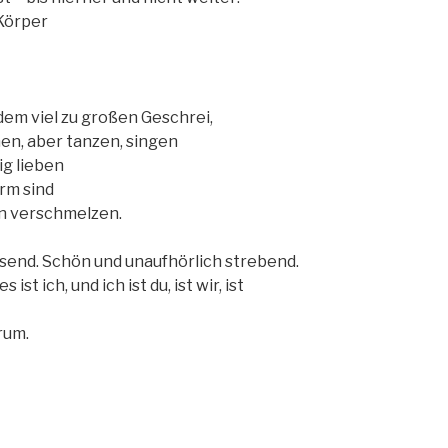
Körper
 dem viel zu großen Geschrei,
en, aber tanzen, singen
ig lieben
arm sind
n verschmelzen.
send. Schön und unaufhörlich strebend.
 ist ich, und ich ist du, ist wir, ist
rum.