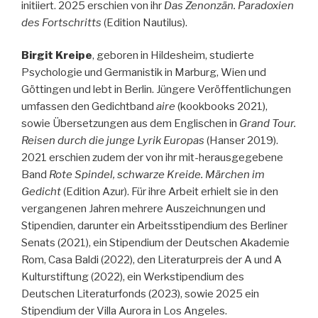
initiiert. 2025 erschien von ihr
Das Zenonzän. Paradoxien
des Fortschritts
(Edition Nautilus).
Birgit Kreipe
, geboren in Hildesheim, studierte
Psychologie und Germanistik in Marburg, Wien und
Göttingen und lebt in Berlin. Jüngere Veröffentlichungen
umfassen den Gedichtband
aire
(kookbooks 2021),
sowie Übersetzungen aus dem Englischen in
Grand Tour.
Reisen durch die junge Lyrik Europas
(Hanser 2019).
2021 erschien zudem der von ihr mit-herausgegebene
Band
Rote Spindel, schwarze Kreide. Märchen im
Gedicht
(Edition Azur). Für ihre Arbeit erhielt sie in den
vergangenen Jahren mehrere Auszeichnungen und
Stipendien, darunter ein Arbeitsstipendium des Berliner
Senats (2021), ein Stipendium der Deutschen Akademie
Rom, Casa Baldi (2022), den Literaturpreis der A und A
Kulturstiftung (2022), ein Werkstipendium des
Deutschen Lit­­eraturfonds (2023), sowie 2025 ein
Stipendium der Villa Aurora in Los Angeles.