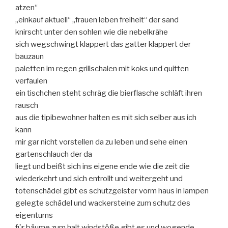
atzen“
„einkauf aktuell“ „frauen leben freiheit“ der sand
knirscht unter den sohlen wie die nebelkrähe
sich wegschwingt klappert das gatter klappert der
bauzaun
paletten im regen grillschalen mit koks und quitten
verfaulen
ein tischchen steht schräg die bierflasche schläft ihren
rausch
aus die tipibewohner halten es mit sich selber aus ich
kann
mir gar nicht vorstellen da zu leben und sehe einen
gartenschlauch der da
liegt und beißt sich ins eigene ende wie die zeit die
wiederkehrt und sich entrollt und weitergeht und
totenschädel gibt es schutzgeister vorm haus in lampen
gelegte schädel und wackersteine zum schutz des
eigentums
für bäume zum halt windstöße gibt es und wogende