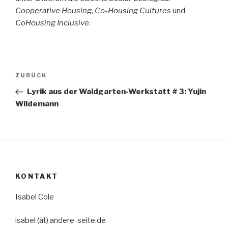
Cooperative Housing
,
Co-Housing Cultures
und
CoHousing Inclusive
.
Beitragsnavigation
Vorheriger
ZURÜCK
Beitrag
Lyrik aus der Waldgarten-Werkstatt # 3: Yujin
Wildemann
KONTAKT
Isabel Cole
isabel (ät) andere-seite.de