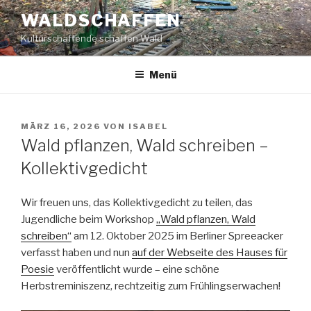
Zum
WALDSCHAFFEN
Inhalt
Kulturschaffende schaffen Wald
springen
Menü
VERÖFFENTLICHT
MÄRZ 16, 2026
VON
ISABEL
AM
Wald pflanzen, Wald schreiben –
Kollektivgedicht
Wir freuen uns, das Kollektivgedicht zu teilen, das
Jugendliche beim Workshop
„Wald pflanzen, Wald
schreiben“
am 12. Oktober 2025 im Berliner Spreeacker
verfasst haben und nun
auf der Webseite des Hauses für
Poesie
veröffentlicht wurde – eine schöne
Herbstreminiszenz, rechtzeitig zum Frühlingserwachen!