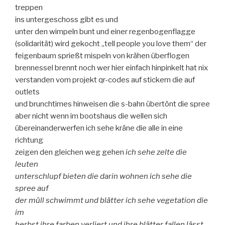
treppen
ins untergeschoss gibt es und
unter den wimpeln bunt und einer regenbogenflagge
(solidarität) wird gekocht „tell people you love them“ der
feigenbaum sprießt mispeln von krähen überflogen
brennessel brennt noch wer hier einfach hinpinkelt hat nix
verstanden vom projekt qr-codes auf stickern die auf
outlets
und brunchtimes hinweisen die s-bahn übertönt die spree
aber nicht wenn im bootshaus die wellen sich
übereinanderwerfen ich sehe kräne die alle in eine
richtung
zeigen den gleichen weg gehen
ich sehe zelte die
leuten
unterschlupf bieten die darin wohnen ich sehe die
spree auf
der müll schwimmt und blätter ich sehe vegetation die
im
herbst ihre farben verliert und ihre blätter fallen lässt