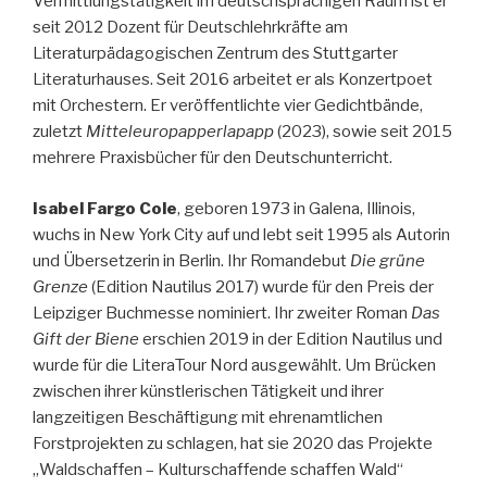
Vermittlungstätigkeit im deutschsprachigen Raum ist er
seit 2012 Dozent für Deutschlehrkräfte am
Literaturpädagogischen Zentrum des Stuttgarter
Literaturhauses. Seit 2016 arbeitet er als Konzertpoet
mit Orchestern. Er veröffentlichte vier Gedichtbände,
zuletzt
Mitteleuropapperlapapp
(2023), sowie seit 2015
mehrere Praxisbücher für den Deutschunterricht.
Isabel Fargo Cole
, geboren 1973 in Galena, Illinois,
wuchs in New York City auf und lebt seit 1995 als Autorin
und Übersetzerin in Berlin. Ihr Romandebut
Die grüne
Grenze
(Edition Nautilus 2017) wurde für den Preis der
Leipziger Buchmesse nominiert. Ihr zweiter Roman
Das
Gift der Biene
erschien 2019 in der Edition Nautilus und
wurde für die LiteraTour Nord ausgewählt. Um Brücken
zwischen ihrer künstlerischen Tätigkeit und ihrer
langzeitigen Beschäftigung mit ehrenamtlichen
Forstprojekten zu schlagen, hat sie 2020 das Projekte
„Waldschaffen – Kulturschaffende schaffen Wald“