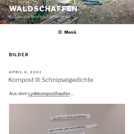
Zum
WALDSCHAFFEN
Inhalt
Kulturschaffende schaffen Wald
springen
Menü
BILDER
VERÖFFENTLICHT
APRIL 4, 2023
AM
Kompost III: Schnipselgedichte
Aus dem
Lyrikkomposthaufen
…