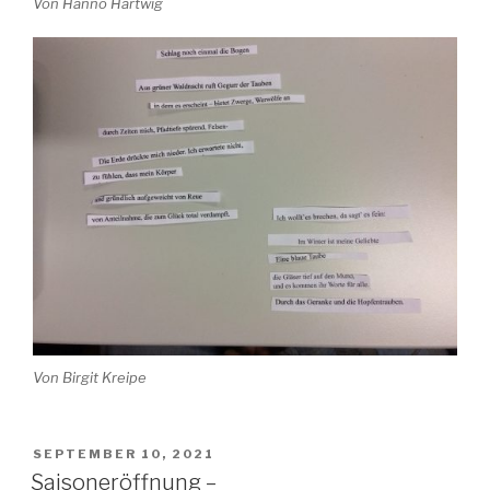
Von Hanno Hartwig
Von Birgit Kreipe
VERÖFFENTLICHT
SEPTEMBER 10, 2021
AM
Saisoneröffnung –