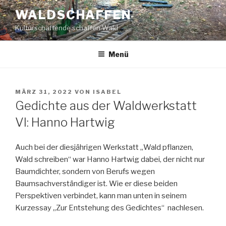
Zum
WALDSCHAFFEN
Inhalt
Kulturschaffende schaffen Wald
springen
Menü
VERÖFFENTLICHT
MÄRZ 31, 2022
VON
ISABEL
AM
Gedichte aus der Waldwerkstatt
VI: Hanno Hartwig
Auch bei der diesjährigen Werkstatt „Wald pflanzen,
Wald schreiben“ war Hanno Hartwig dabei, der nicht nur
Baumdichter, sondern von Berufs wegen
Baumsachverständiger ist. Wie er diese beiden
Perspektiven verbindet, kann man unten in seinem
Kurzessay „Zur Entstehung des Gedichtes“ nachlesen.