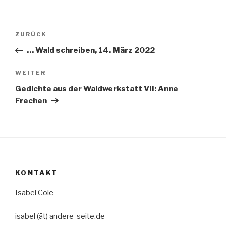
Beitragsnavigation
Vorheriger
ZURÜCK
Beitrag
… Wald schreiben, 14. März 2022
Nächster
WEITER
Beitrag
Gedichte aus der Waldwerkstatt VII: Anne
Frechen
KONTAKT
Isabel Cole
isabel (ät) andere-seite.de