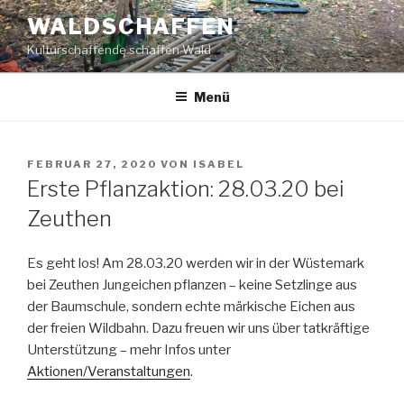
Zum
WALDSCHAFFEN
Inhalt
Kulturschaffende schaffen Wald
springen
Menü
VERÖFFENTLICHT
FEBRUAR 27, 2020
VON
ISABEL
AM
Erste Pflanzaktion: 28.03.20 bei
Zeuthen
Es geht los! Am 28.03.20 werden wir in der Wüstemark
bei Zeuthen Jungeichen pflanzen – keine Setzlinge aus
der Baumschule, sondern echte märkische Eichen aus
der freien Wildbahn. Dazu freuen wir uns über tatkräftige
Unterstützung – mehr Infos unter
Aktionen/Veranstaltungen
.