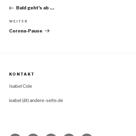
Beitrag
Bald geht’s ab …
Nächster
WEITER
Beitrag
Corona-Pause
KONTAKT
Isabel Cole
isabel (ät) andere-seite.de