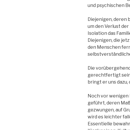
und psychischen Bed
Diejenigen, deren b
um den Verlust der
Isolation das Famil
Diejenigen, die jet
den Menschen fernz
selbstverständlich
Die vorübergehend
gerechtfertigt sei
bringt er uns dazu,
Noch vor wenigen 
geführt, deren Maß
gezwungen, auf Gru
wird es leichter fa
Essentielle bewahre