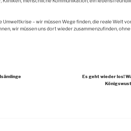
r, Kliniken, menschliche Kommunikation, ein lebensfreundli
e Umweltkrise – wir müssen Wege finden, die reale Welt vo
hnen, wir müssen uns dort wieder zusammenzufinden, ohne
igation
lsämlinge
Es geht wieder los! 
Königswus