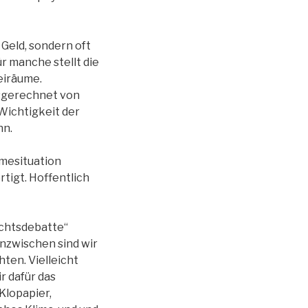
 Geld, sondern oft
r manche stellt die
reiräume.
ausgerechnet von
Wichtigkeit der
nn.
mesituation
tigt. Hoffentlich
chtsdebatte“
nzwischen sind wir
ten. Vielleicht
r dafür das
Klopapier,