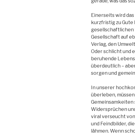
gerade, was das so
Einerseits wird da
kurzfristig zu Gute
gesellschaftlichen
Gesellschaft auf e
Verlag, den Umwelt
Oder schlicht und 
beruhende Lebenswe
überdeutlich – aber
sorgen und gemein
In unserer hochko
überleben, müssen
Gemeinsamkeiten s
Widersprüchen und
viral verseucht vo
und Feindbilder, 
lähmen. Wenn schon