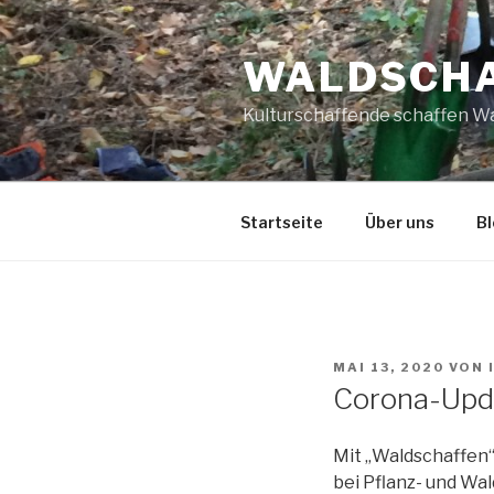
Zum
Inhalt
WALDSCH
springen
Kulturschaffende schaffen W
Startseite
Über uns
Bl
VERÖFFENTLICHT
MAI 13, 2020
VON
AM
Corona-Upda
Mit „Waldschaffen“
bei Pflanz- und W