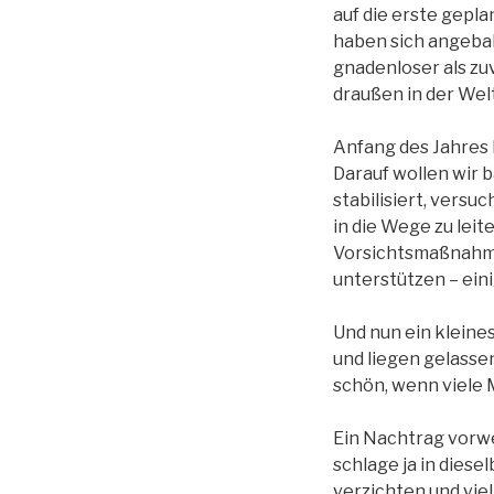
auf die erste gepl
haben sich angeba
gnadenloser als zu
draußen in der Welt
Anfang des Jahres 
Darauf wollen wir b
stabilisiert, vers
in die Wege zu lei
Vorsichtsmaßnahme
unterstützen – eini
Und nun ein kleine
und liegen gelassen
schön, wenn viele 
Ein Nachtrag vorweg
schlage ja in dies
verzichten und vie