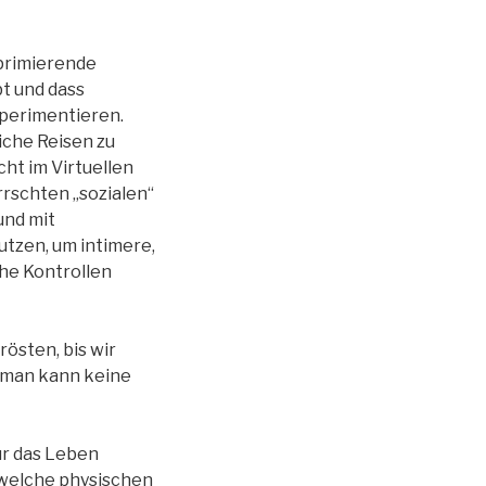
primierende
bt und dass
xperimentieren.
liche Reisen zu
cht im Virtuellen
rschten „sozialen“
und mit
utzen, um intimere,
che Kontrollen
rösten, bis wir
, man kann keine
für das Leben
 welche physischen