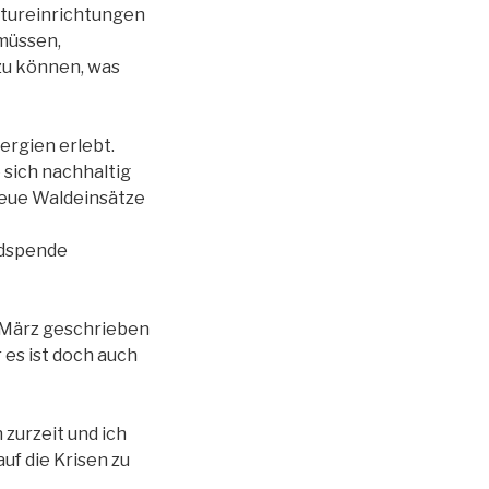
ltureinrichtungen
müssen,
 zu können, was
ergien erlebt.
 sich nachhaltig
 neue Waldeinsätze
ldspende
e März geschrieben
 es ist doch auch
 zurzeit und ich
uf die Krisen zu