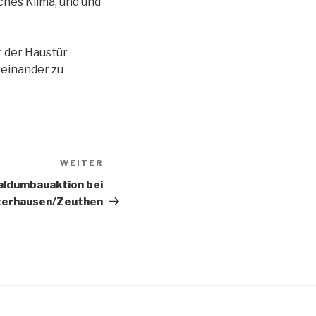
ches Klima, und und
r der Haustür
 einander zu
WEITER
Nächster
Beitrag
Waldumbauaktion bei
terhausen/Zeuthen