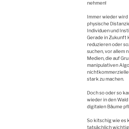
nehmen!
Immer wieder wird
physische Distanzi
Individuen und Ins
Gerade in Zukunft k
reduzieren oder soz
suchen, vor allem 
Medien, die auf Gr
manipulativen Algo
nichtkommerzielle 
stark zu machen.
Doch so oder so kan
wieder in den Wald
digitalen Bäume pf
So kitschig wie es k
tatsächlich wichti