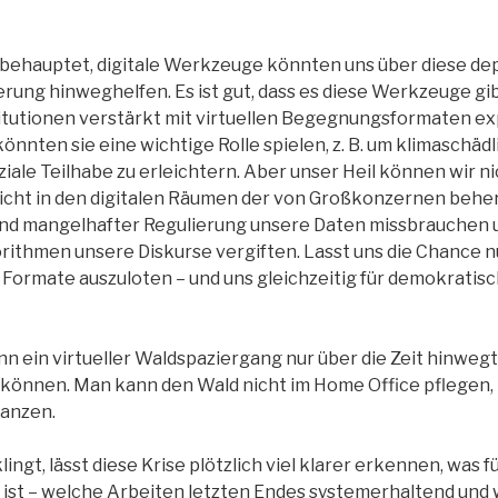
 behauptet, digitale Werkzeuge könnten uns über diese de
erung hinweghelfen. Es ist gut, dass es diese Werkzeuge gi
titutionen verstärkt mit virtuellen Begegnungsformaten e
önnten sie eine wichtige Rolle spielen, z. B. um klimaschäd
iale Teilhabe zu erleichtern. Aber unser Heil können wir ni
nicht in den digitalen Räumen der von Großkonzernen beher
und mangelhafter Regulierung unsere Daten missbrauchen 
rithmen unsere Diskurse vergiften. Lasst uns die Chance n
Formate auszuloten – und uns gleichzeitig für demokratis
n ein virtueller Waldspaziergang nur über die Zeit hinwegt
 können. Man kann den Wald nicht im Home Office pflegen
lanzen.
lingt, lässt diese Krise plötzlich viel klarer erkennen, was 
g ist – welche Arbeiten letzten Endes systemerhaltend und