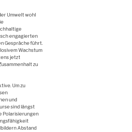
 der Umwelt wohl
ie
achhaltige
tisch engagierten
en Gespräche führt.
explosivem Wachstum
ens jetzt
d Zusammenhalt zu
ktive. Um zu
ssen
hen und
rse sind längst
e Polarisierungen
ngsfähigkeit
dbildern Abstand