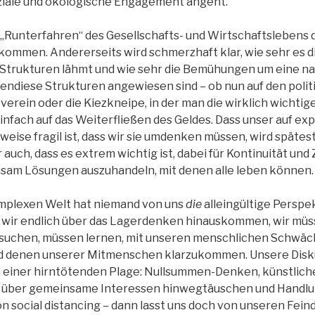
ziale und ökologische Engagement angeht.
s „Runterfahren“ des Gesellschafts- und Wirtschaftslebens
 kommen. Andererseits wird schmerzhaft klar, wie sehr es d
 Strukturen lähmt und wie sehr die Bemühungen um eine n
bendiese Strukturen angewiesen sind – ob nun auf den poli
verein oder die Kiezkneipe, in der man die wirklich wichtig
einfach auf das Weiterfließen des Geldes. Dass unser auf 
ise fragil ist, dass wir sie umdenken müssen, wird spätest
 auch, dass es extrem wichtig ist, dabei für Kontinuität un
sam Lösungen auszuhandeln, mit denen alle leben können.
mplexen Welt hat niemand von uns
die
alleingültige Perspe
 wir endlich über das Lagerdenken hinauskommen, wir mü
uchen, müssen lernen, mit unseren menschlichen Schwäc
 denen unserer Mitmenschen klarzukommen. Unsere Disku
n einer hirntötenden Plage: Nullsummen-Denken, künstlich
die über gemeinsame Interessen hinwegtäuschen und Handlu
 social distancing – dann lasst uns doch von unseren Fein