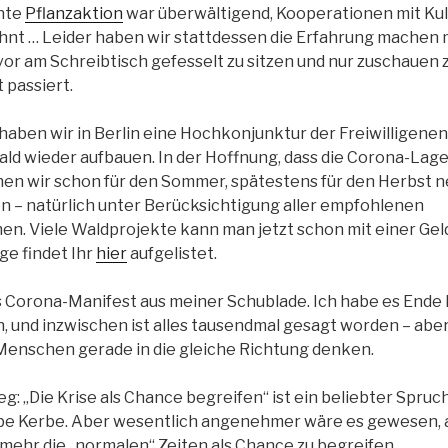
ante
Pflanzaktion
war überwältigend, Kooperationen mit Ku
hnt … Leider haben wir stattdessen die Erfahrung machen 
vor am Schreibtisch gefesselt zu sitzen und nur zuschauen
 passiert.
haben wir in Berlin eine Hochkonjunktur der Freiwilligenen
ald wieder aufbauen. In der Hoffnung, dass die Corona-Lage
uchen wir schon für den Sommer, spätestens für den Herbst
ten – natürlich unter Berücksichtigung aller empfohlenen
n. Viele Waldprojekte kann man jetzt schon mit einer Ge
ge findet Ihr
hier
aufgelistet.
s Corona-Manifest aus meiner Schublade. Ich habe es End
, und inzwischen ist alles tausendmal gesagt worden – aber
Menschen gerade in die gleiche Richtung denken.
: „Die Krise als Chance begreifen“ ist ein beliebter Spruch
elbe Kerbe. Aber wesentlich angenehmer wäre es gewesen, a
lmehr die „normalen“ Zeiten als Chance zu begreifen.