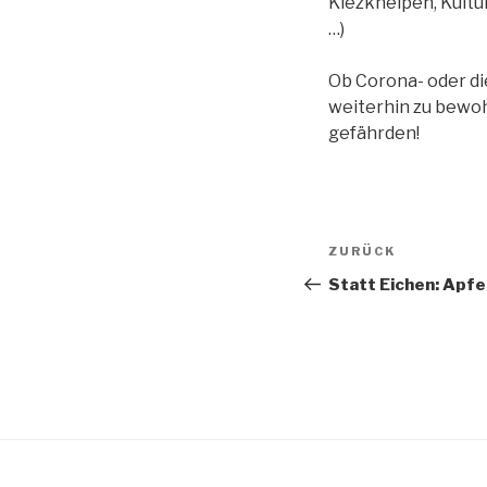
Kiezkneipen, Kultu
…)
Ob Corona- oder di
weiterhin zu bewo
gefährden!
Beitragsnav
Vorheriger
ZURÜCK
Beitrag
Statt Eichen: Apfe