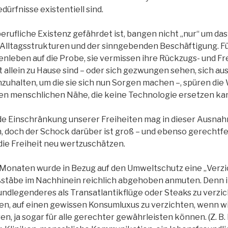
ürfnisse existentiell sind.
erufliche Existenz gefährdet ist, bangen nicht „nur“ um das
 Alltagsstrukturen und der sinngebenden Beschäftigung. Fü
ienleben auf die Probe, sie vermissen ihre Rückzugs- und F
zt allein zu Hause sind – oder sich gezwungen sehen, sich 
uhalten, um die sie sich nun Sorgen machen –, spüren die 
en menschlichen Nähe, die keine Technologie ersetzen ka
e Einschränkung unserer Freiheiten mag in dieser Ausnah
n, doch der Schock darüber ist groß – und ebenso gerechtfer
 die Freiheit neu wertzuschätzen.
Monaten wurde in Bezug auf den Umweltschutz eine „Verzi
stäbe im Nachhinein reichlich abgehoben anmuten. Denn i
ndlegenderes als Transatlantikflüge oder Steaks zu verzich
llen, auf einen gewissen Konsumluxus zu verzichten, wenn wi
n, ja sogar für alle gerechter gewährleisten können. (Z. B. 