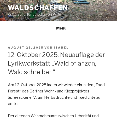
Zum
WALDSCHAFFEN
Inhalt
Kulturschaffende schaffen Wald
springen
Menü
VERÖFFENTLICHT
AUGUST 25, 2025
VON
ISABEL
AM
12. Oktober 2025: Neuauflage der
Lyrikwerkstatt „Wald pflanzen,
Wald schreiben“
Am 12. Oktober 2025
laden wir wieder ein
in den „Food
Forest“ des Berliner Wohn- und Kiezprojektes
Spreeacker e. V., um Herbstfrüchte und -gedichte zu
ernten.
Der eigenen Wahrnehmung zwischen Urbanität und