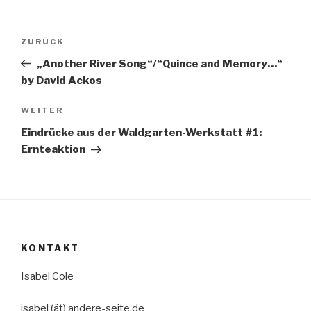
Beitragsnavigation
Vorheriger
ZURÜCK
Beitrag
„Another River Song“/“Quince and Memory…“
by David Ackos
Nächster
WEITER
Beitrag
Eindrücke aus der Waldgarten-Werkstatt #1:
Ernteaktion
KONTAKT
Isabel Cole
isabel (ät) andere-seite.de