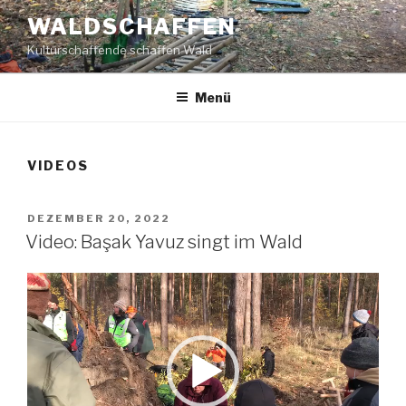
Zum
WALDSCHAFFEN
Inhalt
Kulturschaffende schaffen Wald
springen
Menü
VIDEOS
VERÖFFENTLICHT
DEZEMBER 20, 2022
AM
Video: Başak Yavuz singt im Wald
Video-
Player