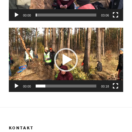
00:00
03:06
Video-
Player
00:00
00:18
KONTAKT